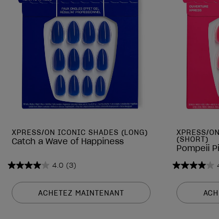
XPRESS/ON ICONIC SHADES (LONG)
XPRESS/ON
(SHORT)
Catch a Wave of Happiness
Pompeii P
4.0
(3)
4.0
4.0
sur
sur
5
5
ACHETEZ MAINTENANT
ACH
étoiles.
étoiles.
3
3