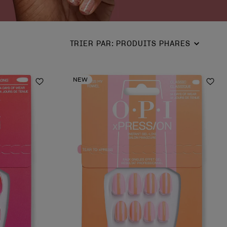
TRIER PAR
:
PRODUITS PHARES
NEW
Ajouter aux favoris
Ajou