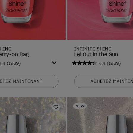
SHINE
INFINITE SHINE
erry-on Bag
Lei Out in the Sun
4.4
(1989)
4.4
(1989)
4.4
sur
5
ETEZ MAINTENANT
ACHETEZ MAINTE
étoiles.
1989
avis
NEW
is
Ajouter aux favoris