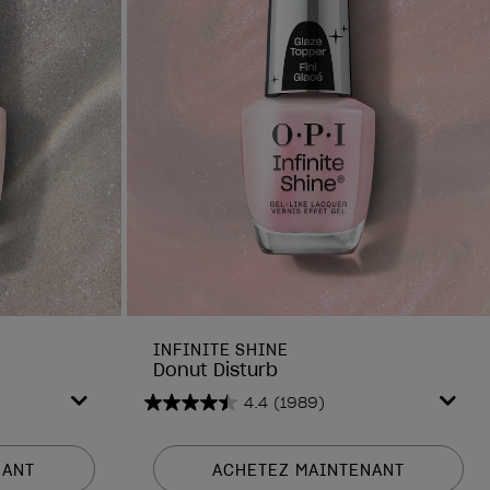
INFINITE SHINE
Donut Disturb
4.4
(1989)
4.4
sur
5
NANT
ACHETEZ MAINTENANT
étoiles.