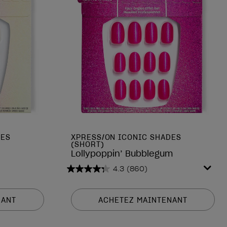
DES
XPRESS/ON ICONIC SHADES
(SHORT)
Lollypoppin’ Bubblegum
4.3
(860)
4.3
sur
5
NANT
ACHETEZ MAINTENANT
étoiles.
860