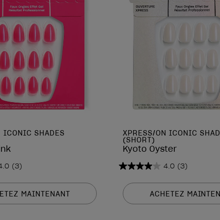
 ICONIC SHADES
XPRESS/ON ICONIC SHA
(SHORT)
ink
Kyoto Oyster
4.0
(3)
4.0
(3)
4.0
sur
5
ETEZ MAINTENANT
ACHETEZ MAINTE
étoiles.
3