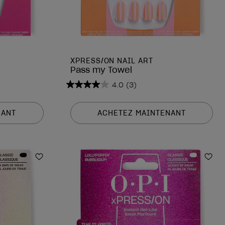
XPRESS/ON NAIL ART
Pass my Towel
4.0
(3)
4.0
sur
5
NANT
ACHETEZ MAINTENANT
étoiles.
3
avis
Ajouter aux favoris
Ajou