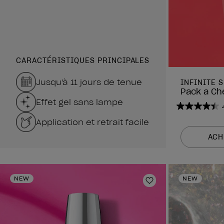
CARACTÉRISTIQUES PRINCIPALES
Jusqu'à 11 jours de tenue
INFINITE 
Pack a Ch
Effet gel sans lampe
4.4
Application et retrait facile
sur
5
ACH
étoiles.
1989
avis
NEW
NEW
Ajouter aux favor