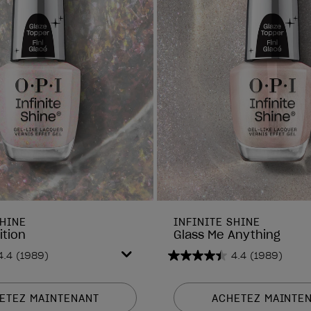
SHINE
INFINITE SHINE
ition
Glass Me Anything
4.4
(1989)
4.4
(1989)
4.4
sur
5
ETEZ MAINTENANT
ACHETEZ MAINTE
étoiles.