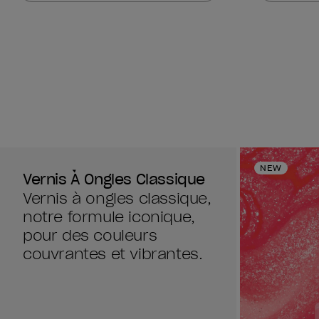
1989
1989
avis
avis
NEW
Vernis À Ongles Classique
Vernis à ongles classique,
notre formule iconique,
pour des couleurs
couvrantes et vibrantes.