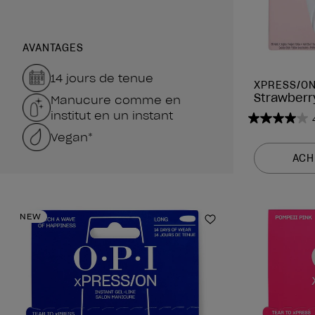
AVANTAGES
14 jours de tenue
XPRESS/ON
Strawberr
Manucure comme en
institut en un instant
4.0
Vegan*
sur
5
ACH
étoiles.
3
avis
NEW
Ajouter aux favor