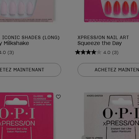
 ICONIC SHADES (LONG)
XPRESS/ON NAIL ART
y Milkshake
Squeeze the Day
4.0
(3)
4.0
(3)
4.0
sur
5
ETEZ MAINTENANT
ACHETEZ MAINTE
étoiles.
3
avis
is
Ajouter aux favoris