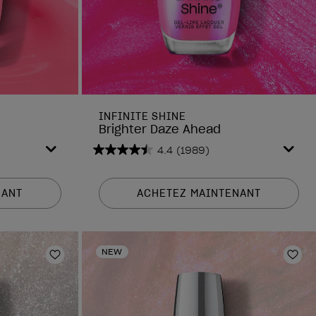
INFINITE SHINE
Brighter Daze Ahead
4.4
(1989)
4.4
sur
5
NANT
ACHETEZ MAINTENANT
étoiles.
1989
avis
NEW
Ajouter aux favoris
Ajou