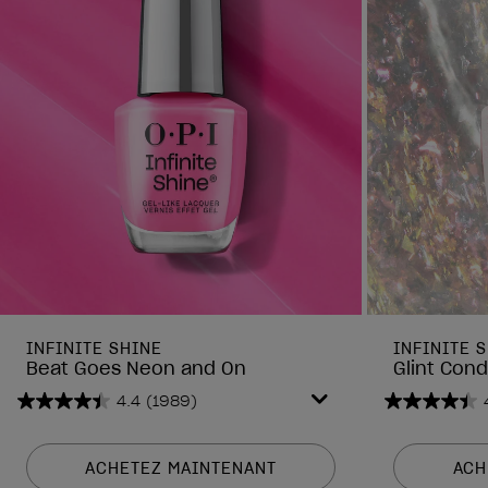
INFINITE SHINE
INFINITE 
Beat Goes Neon and On
Glint Cond
4.4
(1989)
4.4
4.4
sur
sur
5
5
ACHETEZ MAINTENANT
ACH
étoiles.
étoiles.