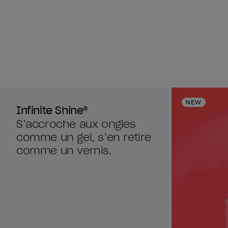
avis
avis
NEW
Infinite Shine®
S’accroche aux ongles
comme un gel, s’en retire
comme un vernis.