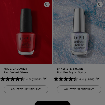
2637
1988
avis
avis
Ajouter aux favoris
Aj
NAIL LACQUER
INFINITE SHINE
Red Velvet Vixen
Put the Icy in Spicy
4.5
(2637)
4.4
(1988)
4.5
4.4
sur
sur
ACHETEZ MAINTENANT
ACHETEZ MAINTENANT
5
5
étoiles.
étoiles.
2637
1988