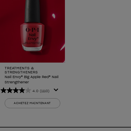
TREATMENTS &
STRENGTHENERS
Nail Envy® Big Apple Red® Nail
Strengthener
4.0
(1110)
4.0
sur
ACHETEZ MAINTENANT
5
étoiles.
1110
avis