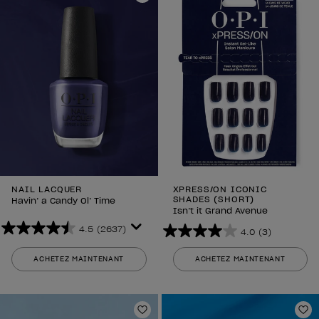
Ajouter aux favoris
Aj
NAIL LACQUER
XPRESS/ON ICONIC
SHADES (SHORT)
Havin’ a Candy Ol’ Time
Isn’t it Grand Avenue
4.5
(2637)
4.0
(3)
4.5
4.0
sur
sur
ACHETEZ MAINTENANT
ACHETEZ MAINTENANT
5
5
étoiles.
étoiles.
2637
3
avis
Ajouter aux favoris
avis
Aj