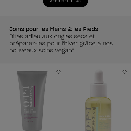
AFFICHER PLUS
avis
avis
Soins pour les Mains & les Pieds
Dites adieu aux ongles secs et
préparez-les pour l'hiver grâce à nos
nouveaux soins vegan*.
Ajouter aux favoris
Aj