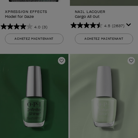
XPRESS/ON EFFECTS
NAIL LACQUER
Model for Daze
Cargo All Out
4.5
(2637)
4.0
(3)
4.5
4.0
sur
sur
ACHETEZ MAINTENANT
ACHETEZ MAINTENANT
5
5
étoiles.
étoiles.
2637
3
avis
avis
Ajouter aux favoris
Aj