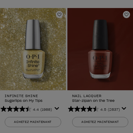
étoiles.
étoiles.
2637
2637
avis
avis
Ajouter aux favoris
Aj
INFINITE SHINE
NAIL LACQUER
Sugarlips on My Tips
Star-zipan on the Tree
4.4
(1988)
4.5
(2637)
4.4
4.5
sur
sur
ACHETEZ MAINTENANT
ACHETEZ MAINTENANT
5
5
étoiles.
étoiles.