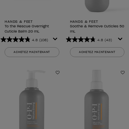
HANDS & FEET
HANDS & FEET
To the Rescue Overnight
Soothe & Remove Cuticles 50
Cuticle Balm 20 mL
mL
4.8
(108)
4.8
(43)
4.8
4.8
sur
sur
ACHETEZ MAINTENANT
ACHETEZ MAINTENANT
5
5
étoiles.
étoiles.
108
43
avis
avis
Ajouter aux favoris
Aj