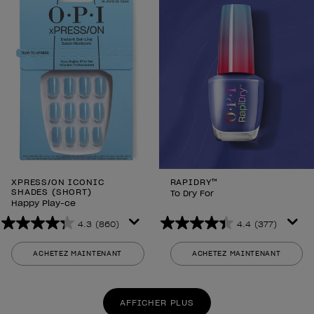
XPRESS/ON ICONIC
RAPIDRY™
SHADES (SHORT)
To Dry For
Happy Play-ce
4.3
(860)
4.4
(377)
4.3
4.4
sur
sur
ACHETEZ MAINTENANT
ACHETEZ MAINTENANT
5
5
étoiles.
étoiles.
860
377
AFFICHER PLUS
avis
avis