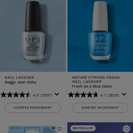
NAIL LACQUER
NATURE STRONG VEGAN
NAIL LACQUER
Baggy Jean Baby
Fresh as a Blue Daisy
4.5
(2637)
4.7
(1626)
4.5
4.7
sur
sur
ACHETEZ MAINTENANT
ACHETEZ MAINTENANT
5
5
étoiles.
étoiles.
2637
1626
BESTSELLER
avis
avis
Ajouter aux favoris
Aj