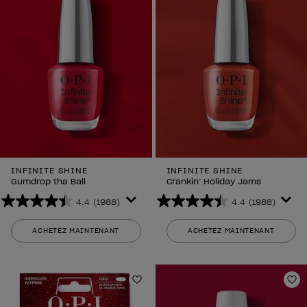
INFINITE SHINE
INFINITE SHINE
Gumdrop tha Ball
Crankin’ Holiday Jams
4.4
(1988)
4.4
(1988)
4.4
4.4
sur
sur
ACHETEZ MAINTENANT
ACHETEZ MAINTENANT
5
5
étoiles.
étoiles.
1988
1988
avis
avis
Ajouter aux favoris
Aj