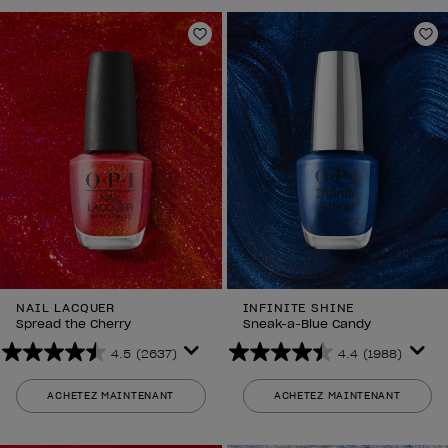
1988
2637
avis
avis
Ajouter aux favoris
Aj
NAIL LACQUER
INFINITE SHINE
Spread the Cherry
Sneak-a-Blue Candy
4.5
(2637)
4.4
(1988)
4.5
4.4
sur
sur
ACHETEZ MAINTENANT
ACHETEZ MAINTENANT
5
5
étoiles.
étoiles.