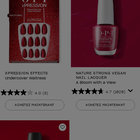
XPRESS/ON EFFECTS
NATURE STRONG VEGAN
NAIL LACQUER
Undercover Waitress
A Bloom with a View
4.7
(1626)
4.0
(3)
4.7
4.0
sur
sur
ACHETEZ MAINTENANT
ACHETEZ MAINTENANT
5
5
étoiles.
étoiles.
1626
3
avis
avis
Ajouter aux favoris