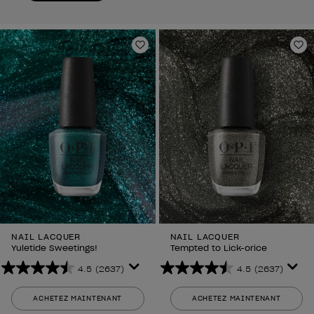
Ajouter aux favoris
Aj
NAIL LACQUER
NAIL LACQUER
Yuletide Sweetings!
Tempted to Lick-orice
4.5
(2637)
4.5
(2637)
4.5
4.5
sur
sur
ACHETEZ MAINTENANT
ACHETEZ MAINTENANT
5
5