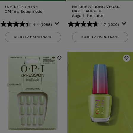
INFINITE SHINE
NATURE STRONG VEGAN
NAIL LACQUER
OPI’m a Supermodel
Sage It for Later
4.4
(1988)
4.7
(1626)
4.4
4.7
sur
sur
ACHETEZ MAINTENANT
ACHETEZ MAINTENANT
5
5
étoiles.
étoiles.
1988
1626
avis
avis
Ajouter aux favoris
Aj