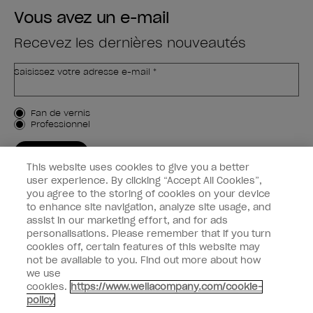
Vous avez un e-mail
Recevez les dernières nouveautés
Saisissez votre adresse e-mail *
Type de client
Fan de vernis
Professionnel
M'INSCRIRE
This website uses cookies to give you a better
Informations clients
user experience. By clicking “Accept All Cookies”,
you agree to the storing of cookies on your device
to enhance site navigation, analyze site usage, and
Connectez-Vous
assist in our marketing effort, and for ads
personalisations. Please remember that if you turn
cookies off, certain features of this website may
not be available to you. Find out more about how
we use
facebook
instagram
youtube
cookies.
https://www.wellacompany.com/cookie-
policy