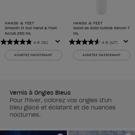
HANDS & FEET
HANDS & FEET
Smooth It Out Hand & Foot
Good as Gold Cuticle Serum 7
Scrub 250 mL
mL
4.9
(31)
4.6
(117)
4.9
4.6
sur
sur
ACHETEZ MAINTENANT
ACHETEZ MAINTENANT
5
5
étoiles.
étoiles.
31
117
avis
avis
Vernis à Ongles Bleus
Pour l'hiver, colorez vos ongles d'un
bleu glacé et éclatant et de nuances
nocturnes.