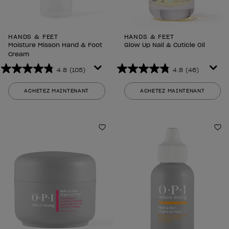
HANDS & FEET
HANDS & FEET
Moisture Misson Hand & Foot
Glow Up Nail & Cuticle Oil
Cream
4.8
(105)
4.8
(46)
4.8
4.8
sur
sur
ACHETEZ MAINTENANT
ACHETEZ MAINTENANT
5
5
étoiles.
étoiles.
105
46
avis
avis
Ajouter aux favoris
Aj