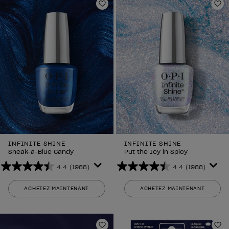
Ajouter aux favoris
Aj
INFINITE SHINE
INFINITE SHINE
Sneak-a-Blue Candy
Put the Icy in Spicy
4.4
(1988)
4.4
(1988)
4.4
4.4
sur
sur
ACHETEZ MAINTENANT
ACHETEZ MAINTENANT
5
5
étoiles.
étoiles.
1988
1988
avis
avis