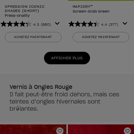
XPRESS/ON ICONIC
RAPIDRY™
SHADES (SHORT)
Screen-Grab Green
Press-onality
4.3
(860)
4.4
(377)
4.3
4.4
sur
sur
ACHETEZ MAINTENANT
ACHETEZ MAINTENANT
5
5
étoiles.
étoiles.
860
377
AFFICHER PLUS
avis
avis
Vernis à Ongles Rouge
Il fait peut-être froid dehors, mais ces
teintes d’ongles hivernales sont
brûlantes.
Ajouter aux favoris
Aj