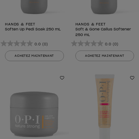
HANDS & FEET
HANDS & FEET
Soften Up Pedi Soak 250 mL
Soft & Gone Callus Softener
250 mL
0.0
(0)
0.0
(0)
0.0
0.0
sur
sur
ACHETEZ MAINTENANT
ACHETEZ MAINTENANT
5
5
étoiles.
étoiles.
Ajouter aux favoris
Aj