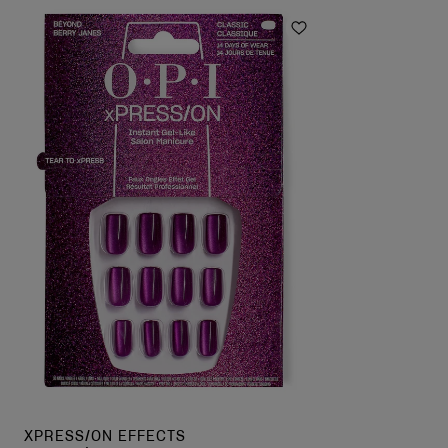
avis
avis
Ajouter aux favor
XPRESS/ON EFFECTS