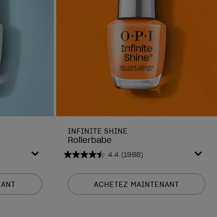
INFINITE SHINE
Rollerbabe
4.4
(1988)
4.4
sur
5
NANT
ACHETEZ MAINTENANT
étoiles.
1988
avis