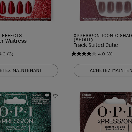
 EFFECTS
XPRESS/ON ICONIC SHA
(SHORT)
r Waitress
Track Suited Cutie
4.0
(3)
4.0
(3)
4.0
sur
5
ETEZ MAINTENANT
ACHETEZ MAINTE
étoiles.
3
avis
is
Ajouter aux favoris