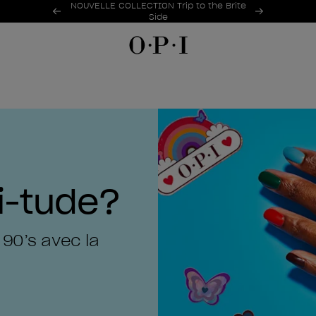
Offres promotionnelles
NOUVELLE COLLECTION Trip to the Brite
Item 1 of 2
Side
i-tude?
 90’s avec la