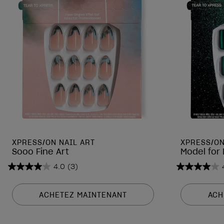
XPRESS/ON NAIL ART
XPRESS/ON
Sooo Fine Art
Model for
4.0
(3)
4.0
4.0
sur
sur
5
5
ACHETEZ MAINTENANT
ACH
étoiles.
étoiles.
3
3