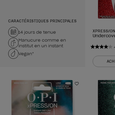
CARACTÉRISTIQUES PRINCIPALES
XPRESS/ON
14 jours de tenue
Undercove
Manucure comme en
institut en un instant
4.0
Vegan*
sur
5
ACH
étoiles.
3
avis
Ajouter aux favor