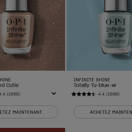
SHINE
INFINITE SHINE
ed Cutie
Totally Tu-blue-ar
4.4
(1988)
4.4
(1988)
4.4
sur
5
ETEZ MAINTENANT
ACHETEZ MAINTE
étoiles.
1988
avis