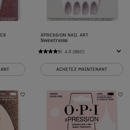
DES
XPRESS/ON NAIL ART
Sweetness
4.3
(860)
4.3
sur
5
NANT
ACHETEZ MAINTENANT
étoiles.
860
avis
Ajouter aux favoris
Ajou