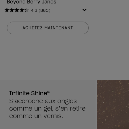
Beyond Berry Janes
4.3
(860)
4.3
sur
5
ACHETEZ MAINTENANT
étoiles.
860
avis
Infinite Shine®
S’accroche aux ongles
comme un gel, s’en retire
comme un vernis.