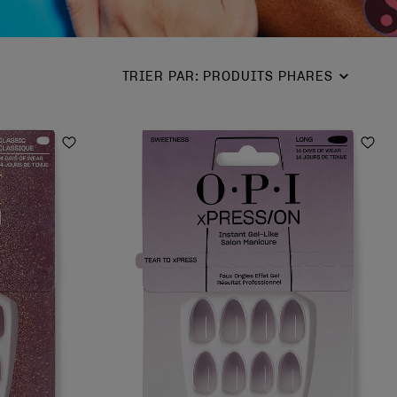
TRIER PAR
:
PRODUITS PHARES
Ajouter aux favoris
Ajou