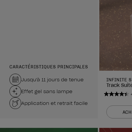
CARACTÉRISTIQUES PRINCIPALES
Jusqu'à 11 jours de tenue
INFINITE 
Track Suit
Effet gel sans lampe
4.4
Application et retrait facile
sur
5
ACH
étoiles.
1988
avis