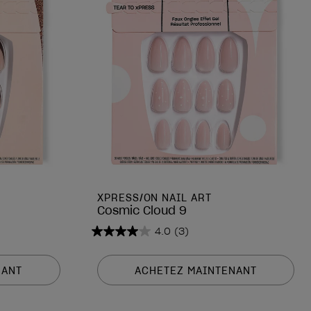
XPRESS/ON NAIL ART
Cosmic Cloud 9
4.0
(3)
4.0
sur
5
NANT
ACHETEZ MAINTENANT
étoiles.
3