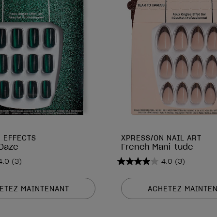
 EFFECTS
XPRESS/ON NAIL ART
 Daze
French Mani-tude
4.0
(3)
4.0
(3)
4.0
sur
5
ETEZ MAINTENANT
ACHETEZ MAINTE
étoiles.
3