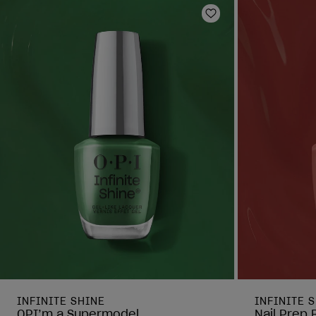
Ajouter aux favor
INFINITE SHINE
INFINITE 
OPI’m a Supermodel
Nail Prep 