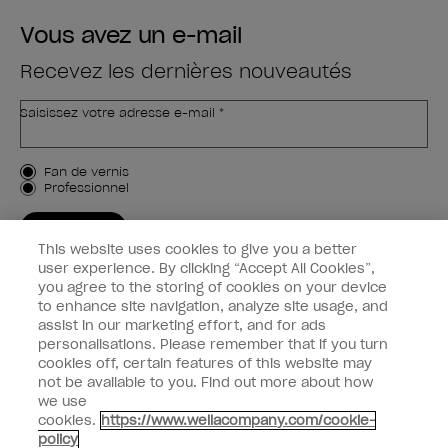
Vous avez un e-mail
Recevez les dernières nouveautés
Saisissez votre adresse e-mail *
Type de client
Fan de vernis
Professionnel
M'INSCRIRE
This website uses cookies to give you a better
Informations clients
user experience. By clicking “Accept All Cookies”,
you agree to the storing of cookies on your device
to enhance site navigation, analyze site usage, and
Connectez-Vous
assist in our marketing effort, and for ads
personalisations. Please remember that if you turn
cookies off, certain features of this website may
not be available to you. Find out more about how
we use
facebook
instagram
youtube
cookies.
https://www.wellacompany.com/cookie-
policy