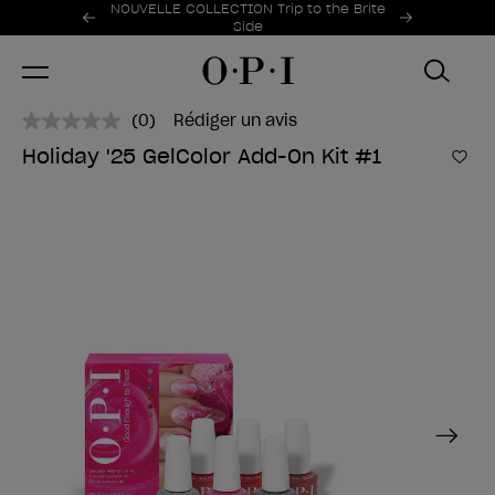
Offres promotionnelles
NOUVELLE COLLECTION Trip to the Brite
Item 1 of 2
Side
(0)
Rédiger un avis
Aucune
valeur
Holiday '25 GelColor Add-On Kit #1
de
Ajo
notation.
Lien
sur
la
même
page.
Next