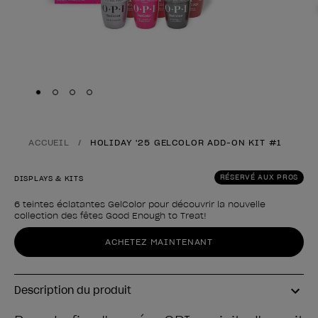
Skip to slide
Skip to slide
Skip to slide
Skip to slide
1
2
3
4
ACCUEIL
HOLIDAY '25 GELCOLOR ADD-ON KIT #1
RÉSERVÉ AUX PROS
DISPLAYS & KITS
6 teintes éclatantes GelColor pour découvrir la nouvelle
collection des fêtes Good Enough to Treat!
Forme du produit
ACHETEZ MAINTENANT
Description du produit