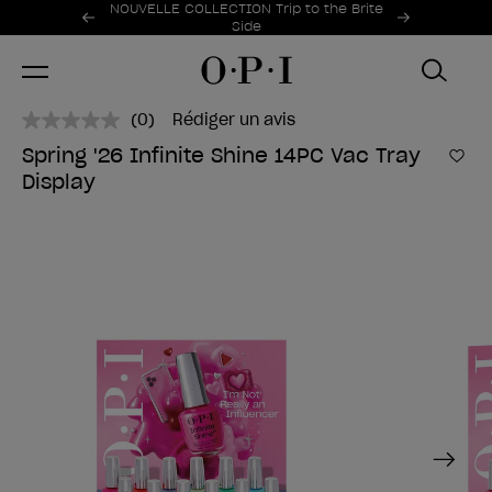
Offres promotionnelles
NOUVELLE COLLECTION Trip to the Brite
Item 1 of 2
Side
(0)
Rédiger un avis
Aucune
valeur
Spring '26 Infinite Shine 14PC Vac Tray
de
Ajo
Display
notation.
Lien
sur
la
même
page.
Next