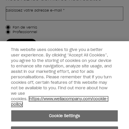
Saisissez votre adresse e-mail *
Type de client
Fan de vernis
Professionnel
M'INSCRIRE
This website uses cookies to give you a better
Informations clients
user experience. By clicking “Accept All Cookies”,
you agree to the storing of cookies on your device
to enhance site navigation, analyze site usage, and
Connectez-Vous
assist in our marketing effort, and for ads
personalisations. Please remember that if you turn
cookies off, certain features of this website may
not be available to you. Find out more about how
we use
facebook
instagram
youtube
cookies.
https://www.wellacompany.com/cookie-
policy
Ne pas partager ou vendre des informations personnelles
Cookie Settings
Loi californienne sur la transparence des chaînes d'approvisionnement
© Copyright 2024, Wella Operations US LLC, Tous droits réservés.