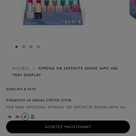
Skip to slide
Skip to slide
Skip to slide
Skip to slide
1
2
3
4
ACCUEIL
SPRING '26 INFINITE SHINE 14PC VAC
TRAY DISPLAY
DISPLAYS & KITS
Présentoir 14 pièces Infinite Shine
THE NEW OPICONS: SPRING '26 INFINITE SHINE 14PC VAC TR
Forme du produit
ACHETEZ MAINTENANT