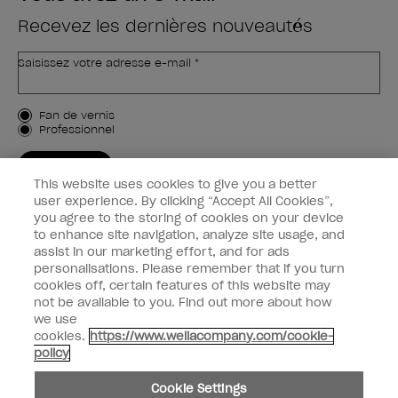
Recevez les dernières nouveautés
Saisissez votre adresse e-mail *
Type de client
Fan de vernis
Professionnel
M'INSCRIRE
This website uses cookies to give you a better
Informations clients
user experience. By clicking “Accept All Cookies”,
you agree to the storing of cookies on your device
to enhance site navigation, analyze site usage, and
Connectez-Vous
assist in our marketing effort, and for ads
personalisations. Please remember that if you turn
cookies off, certain features of this website may
not be available to you. Find out more about how
we use
facebook
instagram
youtube
cookies.
https://www.wellacompany.com/cookie-
policy
Ne pas partager ou vendre des informations personnelles
Cookie Settings
Loi californienne sur la transparence des chaînes d'approvisionnement