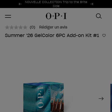
Offres promotionnelles
NOUVELLE COLLECTION Trip to the Brite
Item 1 of 2
Side
(0)
Rédiger un avis
Aucune
valeur
Summer '26 GelColor 6PC Add-on Kit #1
de
Ajo
notation.
Lien
sur
la
même
page.
Next