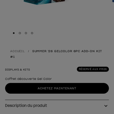
Skip to slide
Skip to slide
Skip to slide
Skip to slide
1
2
3
4
ACCUEIL
SUMMER '26 GELCOLOR 6PC ADD-ON KIT
#1
RÉSERVÉ AUX PROS
DISPLAYS & KITS
Coffret découverte Gel Color
Forme du produit
ACHETEZ MAINTENANT
Description du produit