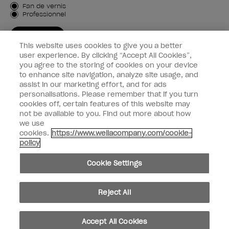
Type de client
Fan de vernis
Professionnel
M'INSCRIRE
This website uses cookies to give you a better
Informations clients
user experience. By clicking “Accept All Cookies”,
you agree to the storing of cookies on your device
to enhance site navigation, analyze site usage, and
Connectez-Vous
assist in our marketing effort, and for ads
personalisations. Please remember that if you turn
cookies off, certain features of this website may
not be available to you. Find out more about how
we use
facebook
instagram
youtube
cookies.
https://www.wellacompany.com/cookie-
policy
Ne pas partager ou vendre des informations personnelles
Cookie Settings
Loi californienne sur la transparence des chaînes d'approvisionnement
© Copyright 2024, Wella Operations US LLC, Tous droits réservés.
Reject All
Accept All Cookies