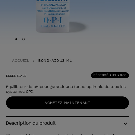
Skip to slide
Skip to slide
1
2
ACCUEIL
BOND-AID 13 ML
RÉSERVÉ AUX PROS
ESSENTIALS
Equilibreur de pH pour garantir une tenue optimale de tous les
systèmes OPI.
Forme du produit
ACHETEZ MAINTENANT
Description du produit