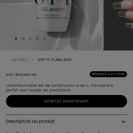
Skip to slide
Skip to slide
Skip to slide
Skip to slide
Skip to slide
1
2
3
4
5
ACCUEIL
OPI’M FLAWLESS
RÉSERVÉ AUX PROS
NAIL BUILDER GEL
L'incontournable Gel de construction 4-en-1, transparent,
parfait pour toutes les prestations.
Forme du produit
ACHETEZ MAINTENANT
Description du produit