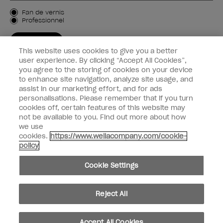
Type de client
Fan de vernis
Professionnel
M'INSCRIRE
This website uses cookies to give you a better
Informations clients
user experience. By clicking “Accept All Cookies”,
you agree to the storing of cookies on your device
to enhance site navigation, analyze site usage, and
Connectez-Vous
assist in our marketing effort, and for ads
personalisations. Please remember that if you turn
cookies off, certain features of this website may
not be available to you. Find out more about how
we use
facebook
instagram
youtube
cookies.
https://www.wellacompany.com/cookie-
policy
Ne pas partager ou vendre des informations personnelles
Cookie Settings
Loi californienne sur la transparence des chaînes d'approvisionnement
© Copyright 2024, Wella Operations US LLC, Tous droits réservés.
Reject All
Accept All Cookies