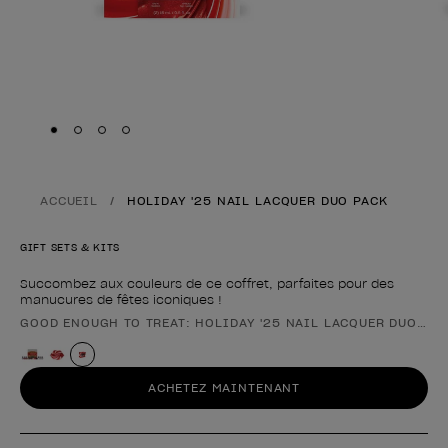
Skip to slide
Skip to slide
Skip to slide
Skip to slide
1
2
3
4
ACCUEIL
HOLIDAY '25 NAIL LACQUER DUO PACK
GIFT SETS & KITS
Succombez aux couleurs de ce coffret, parfaites pour des
manucures de fêtes iconiques !
GOOD ENOUGH TO TREAT: HOLIDAY '25 NAIL LACQUER DUO PA
Forme du produit
ACHETEZ MAINTENANT