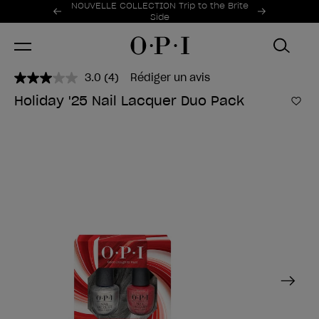
Offres promotionnelles
NOUVELLE COLLECTION Trip to the Brite
Item 1 of 2
Side
3.0
(4)
Rédiger un avis
Lire
4
Holiday '25 Nail Lacquer Duo Pack
avis.
Ajo
Lien
sur
la
même
page.
Next