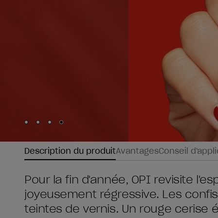
Skip to slide
Skip to slide
Skip to slide
Skip to slide
1
2
3
4
Description du produit
Avantages
Conseil d'appl
Pour la fin d'année, OPI revisite l'
joyeusement régressive. Les confis
teintes de vernis. Un rouge cerise é