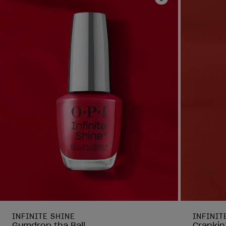
Ajouter aux fav
INFINITE SHINE
INFINIT
Gumdrop tha Ball
Crankin