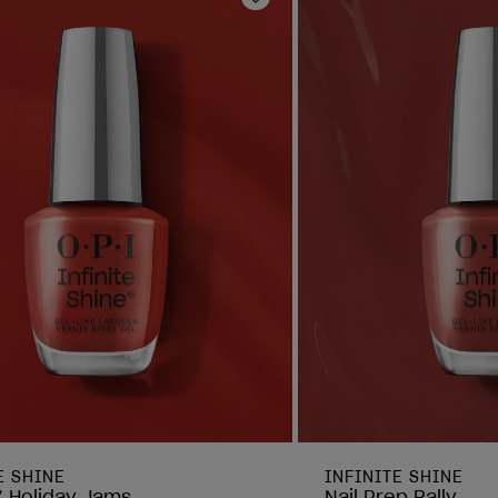
oris
Ajouter aux favoris
E SHINE
INFINITE SHINE
’ Holiday Jams
Nail Prep Rally