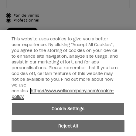
Type de client
Fan de vernis
Professionnel
M'INSCRIRE
This website uses cookies to give you a better
Informations clients
user experience. By clicking “Accept All Cookies”,
you agree to the storing of cookies on your device
to enhance site navigation, analyze site usage, and
Connectez-Vous
assist in our marketing effort, and for ads
personalisations. Please remember that if you turn
cookies off, certain features of this website may
not be available to you. Find out more about how
we use
facebook
instagram
youtube
cookies.
https://www.wellacompany.com/cookie-
policy
Ne pas partager ou vendre des informations personnelles
Cookie Settings
Loi californienne sur la transparence des chaînes d'approvisionnement
© Copyright 2024, Wella Operations US LLC, Tous droits réservés.
Reject All