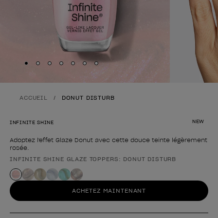
Skip to slide
Skip to slide
Skip to slide
Skip to slide
Skip to slide
1
Skip to slide
2
Skip to slide
3
4
5
6
7
ACCUEIL
DONUT DISTURB
NEW
INFINITE SHINE
Adoptez l'effet Glaze Donut avec cette douce teinte légèrement
rosée.
INFINITE SHINE GLAZE TOPPERS: DONUT DISTURB
Forme du produit
ACHETEZ MAINTENANT