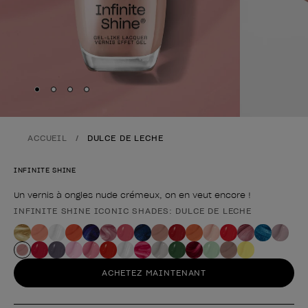
Skip to slide
Skip to slide
Skip to slide
Skip to slide
1
2
3
4
ACCUEIL
DULCE DE LECHE
INFINITE SHINE
Un vernis à ongles nude crémeux, on en veut encore !
INFINITE SHINE ICONIC SHADES: DULCE DE LECHE
Forme du produit
ACHETEZ MAINTENANT