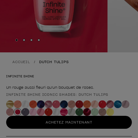
Skip to slide
Skip to slide
Skip to slide
Skip to slide
1
2
3
4
ACCUEIL
DUTCH TULIPS
INFINITE SHINE
Un rouge aussi fleuri qu'un bouquet de roses.
INFINITE SHINE ICONIC SHADES: DUTCH TULIPS
Forme du produit
ACHETEZ MAINTENANT