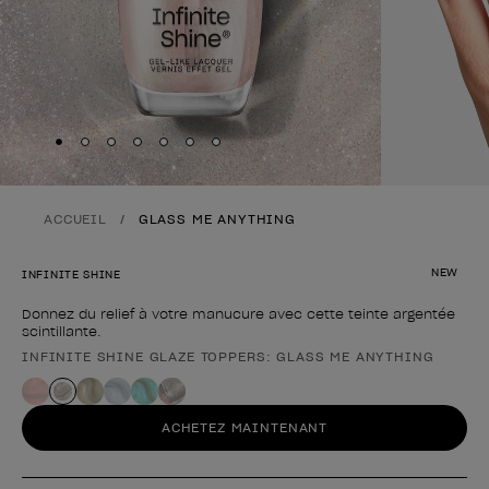
Skip to slide
Skip to slide
Skip to slide
Skip to slide
Skip to slide
1
Skip to slide
2
Skip to slide
3
4
5
6
7
ACCUEIL
GLASS ME ANYTHING
NEW
INFINITE SHINE
Donnez du relief à votre manucure avec cette teinte argentée
scintillante.
INFINITE SHINE GLAZE TOPPERS: GLASS ME ANYTHING
Forme du produit
ACHETEZ MAINTENANT