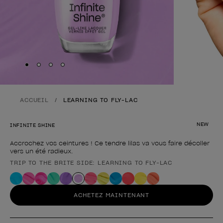
Skip to slide
Skip to slide
Skip to slide
Skip to slide
1
2
3
4
ACCUEIL
LEARNING TO FLY-LAC
NEW
INFINITE SHINE
Accrochez vos ceintures ! Ce tendre lilas va vous faire décoller
vers un été radieux.
TRIP TO THE BRITE SIDE: LEARNING TO FLY-LAC
Forme du produit
ACHETEZ MAINTENANT