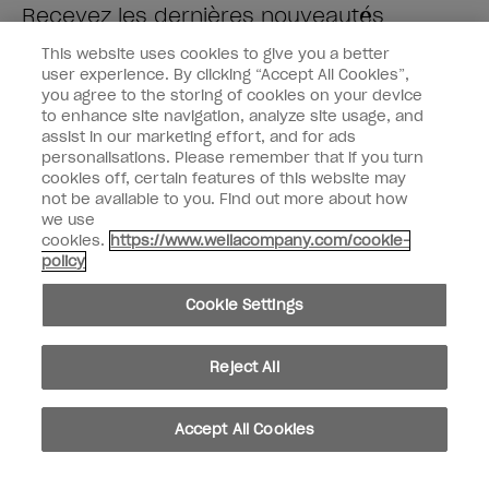
Recevez les dernières nouveautés
This website uses cookies to give you a better
Saisissez votre adresse e-mail *
user experience. By clicking “Accept All Cookies”,
you agree to the storing of cookies on your device
to enhance site navigation, analyze site usage, and
Type de client
Fan de vernis
assist in our marketing effort, and for ads
Professionnel
personalisations. Please remember that if you turn
cookies off, certain features of this website may
M'INSCRIRE
not be available to you. Find out more about how
we use
Informations clients
cookies.
https://www.wellacompany.com/cookie-
policy
Connectez-Vous
Cookie Settings
Reject All
facebook
instagram
youtube
Accept All Cookies
Ne pas partager ou vendre des informations personnelles
Loi californienne sur la transparence des chaînes d'approvisionnement
© Copyright 2024, Wella Operations US LLC, Tous droits réservés.