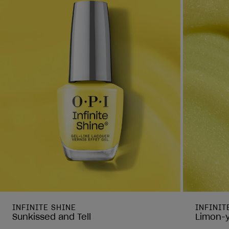
INFINITE SHINE
INFINIT
Sunkissed and Tell
Limon-y