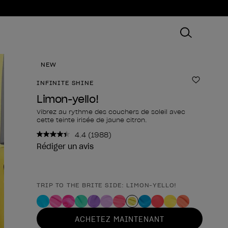
NEW
INFINITE SHINE
Ajouter
Limon-yello!
Vibrez au rythme des couchers de soleil avec
cette teinte irisée de jaune citron.
4.4
(1988)
Lire
1988
Rédiger un avis
avis.
Lien
sur
la
TRIP TO THE BRITE SIDE: LIMON-YELLO!
Forme du produit
même
page.
ACHETEZ MAINTENANT