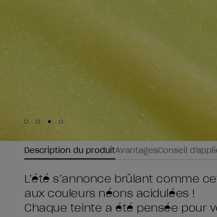
Skip to slide
Skip to slide
Skip to slide
Skip to slide
1
2
3
4
Description du produit
Avantages
Conseil d'appl
L’été s’annonce brûlant comme cett
aux couleurs néons acidulées !
Chaque teinte a été pensée pour vo