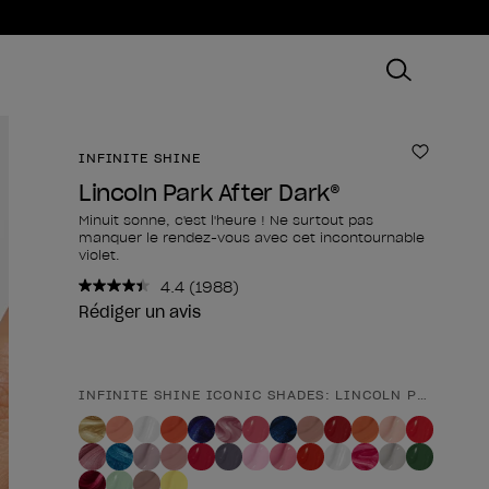
INFINITE SHINE
Ajouter
Lincoln Park After Dark®
Minuit sonne, c'est l'heure ! Ne surtout pas
manquer le rendez-vous avec cet incontournable
violet.
4.4
(1988)
Lire
1988
Rédiger un avis
avis.
Lien
sur
la
INFINITE SHINE ICONIC SHADES: LINCOLN PARK AFTE
Forme du produit
même
page.