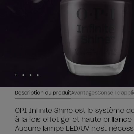
Skip to slide
Skip to slide
Skip to slide
Skip to slide
1
2
3
4
Description du produit
Avantages
Conseil d'appl
OPI Infinite Shine est le système d
à la fois effet gel et haute brillan
Aucune lampe LED/UV n'est nécessaire