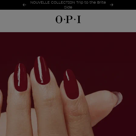
Offres promotionnelles
NOUVELLE COLLECTION Trip to the Brite
Item 1 of 2
Side