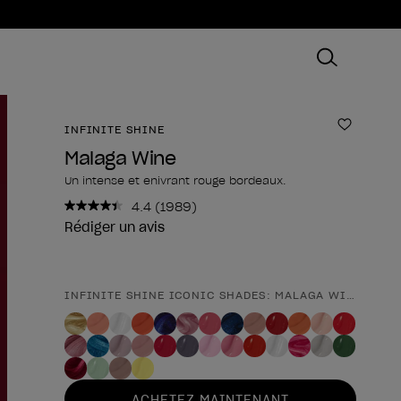
INFINITE SHINE
Ajouter
Malaga Wine
Un intense et enivrant rouge bordeaux.
4.4
(1989)
Lire
1989
Rédiger un avis
avis.
Lien
sur
la
INFINITE SHINE ICONIC SHADES: MALAGA WINE
Forme du produit
même
page.
ACHETEZ MAINTENANT