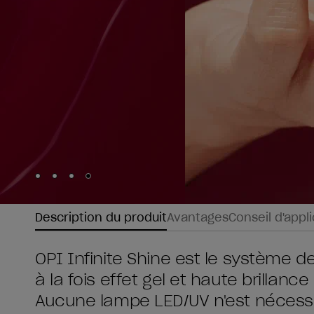
Skip to slide
Skip to slide
Skip to slide
Skip to slide
1
2
3
4
Description du produit
Avantages
Conseil d'appl
OPI Infinite Shine est le système d
à la fois effet gel et haute brillan
Aucune lampe LED/UV n'est nécessaire