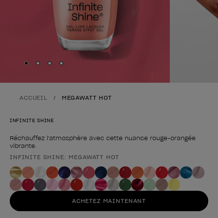
Skip to slide
Skip to slide
Skip to slide
Skip to slide
1
2
3
4
ACCUEIL
MEGAWATT HOT
INFINITE SHINE
Réchauffez l'atmosphère avec cette nuance rouge-orangée
vibrante.
INFINITE SHINE: MEGAWATT HOT
Forme du produit
ACHETEZ MAINTENANT