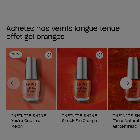
Achetez nos vernis longue tenue
effet gel oranges
NEW
Ajouter aux favoris
Ajouter aux fav
Previous
Next
INFINITE SHINE
INFINITE SHINE
INFINITE S
You're One in a
Shock Em Orange
I’m a Natural
Melon
Gingerbread