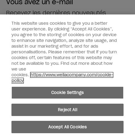
Vous avez un e-mail
Recevez les dernières nouveautés
This website uses cookies to give you a better
Saisissez votre adresse e-mail *
user experience. By clicking “Accept All Cookies”,
you agree to the storing of cookies on your device
to enhance site navigation, analyze site usage, and
Type de client
Fan de vernis
assist in our marketing effort, and for ads
Professionnel
personalisations. Please remember that if you turn
cookies off, certain features of this website may
M'INSCRIRE
not be available to you. Find out more about how
we use
Informations clients
cookies.
https://www.wellacompany.com/cookie-
policy
Connectez-Vous
Cookie Settings
Reject All
facebook
instagram
youtube
Accept All Cookies
Ne pas partager ou vendre des informations personnelles