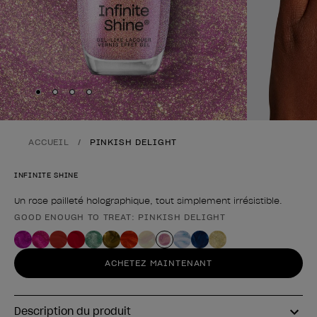
Skip to slide
Skip to slide
Skip to slide
Skip to slide
1
2
3
4
ACCUEIL
PINKISH DELIGHT
INFINITE SHINE
Un rose pailleté holographique, tout simplement irrésistible.
GOOD ENOUGH TO TREAT: PINKISH DELIGHT
Forme du produit
ACHETEZ MAINTENANT
Description du produit