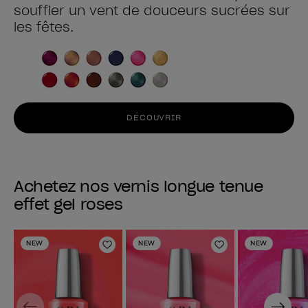
souffler un vent de douceurs sucrées sur
les fêtes.
DÉCOUVRIR
Achetez nos vernis longue tenue
effet gel roses
NEW
NEW
NEW
Ajouter aux favoris
Ajouter aux fav
Previous
Next