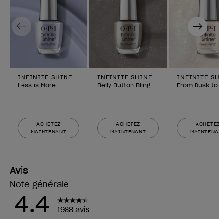
Previous
Next
INFINITE SHINE
INFINITE SHINE
INFINITE S
Less is More
Belly Button Bling
From Dusk to
ACHETEZ
ACHETEZ
ACHETE
MAINTENANT
MAINTENANT
MAINTENA