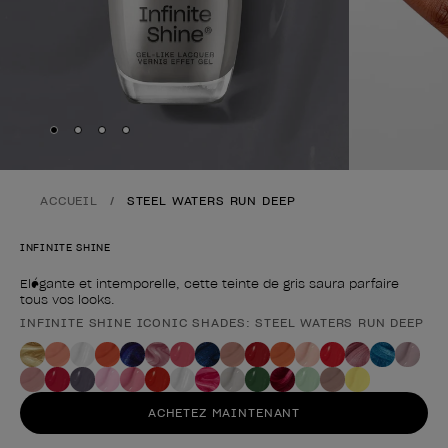
Skip to slide
Skip to slide
Skip to slide
Skip to slide
1
2
3
4
ACCUEIL
STEEL WATERS RUN DEEP
INFINITE SHINE
Elégante et intemporelle, cette teinte de gris saura parfaire
tous vos looks.
INFINITE SHINE ICONIC SHADES: STEEL WATERS RUN DEEP
Forme du produit
ACHETEZ MAINTENANT