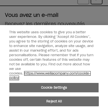
Vous avez un e-mail
Recevez les dernières nouveautés
This website uses cookies to give you a better
Saisissez votre adresse e-mail *
user experience. By clicking “Accept All Cookies”,
you agree to the storing of cookies on your device
to enhance site navigation, analyze site usage, and
Type de client
Fan de vernis
assist in our marketing effort, and for ads
Professionnel
personalisations. Please remember that if you turn
cookies off, certain features of this website may
M'INSCRIRE
not be available to you. Find out more about how
we use
Informations clients
cookies.
https://www.wellacompany.com/cookie-
policy
Connectez-Vous
Cookie Settings
Reject All