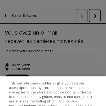
Vous avez un e-mail
Recevez les dernières nouveautés
Saisissez votre adresse e-mail *
Type de client
Fan de vernis
Professionnel
M'INSCRIRE
This website uses cookies to give you a better
Informations clients
user experience. By clicking “Accept All Cookies”,
you agree to the storing of cookies on your device
to enhance site navigation, analyze site usage, and
Connectez-Vous
assist in our marketing effort, and for ads
personalisations. Please remember that if you turn