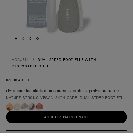
Skip to slide
Skip to slide
Skip to slide
Skip to slide
1
2
3
4
ACCUEIL
DUAL SIDED FOOT FILE WITH
DISPOSABLE GRIT
HANDS & FEET
Lime pour les pieds et ses bandes jetables, grains 80 et 120.
NATURE STRONG VEGAN SKIN CARE: DUAL SIDED FOOT FILE W
Forme du produit
ACHETEZ MAINTENANT