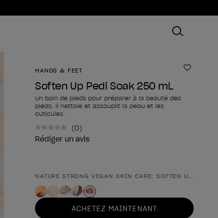
HANDS & FEET
Ajouter
Soften Up Pedi Soak 250 mL
Un bain de pieds pour préparer à la beauté des
pieds, il nettoie et assouplit la peau et les
cuticules.
(0)
Aucune
valeur
Rédiger un avis
de
notation.
Lien
sur
NATURE STRONG VEGAN SKIN CARE: SOFTEN UP PEDI 
Forme du produit
la
même
page.
ACHETEZ MAINTENANT