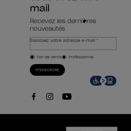
mail
Recevez les dernières
nouveautés
Saisissez votre adresse e-mail *
Type de client
Fan de vernis
Professionnel
M'INSCRIRE
facebook
instagram
youtube