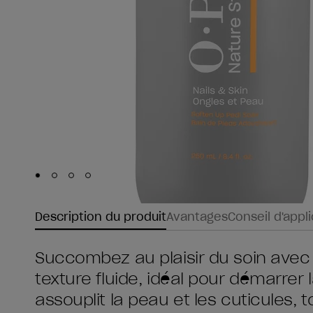
Skip to slide
Skip to slide
Skip to slide
Skip to slide
1
2
3
4
Description du produit
Avantages
Conseil d'appl
Succombez au plaisir du soin avec 
texture fluide, idéal pour démarrer 
assouplit la peau et les cuticules, 