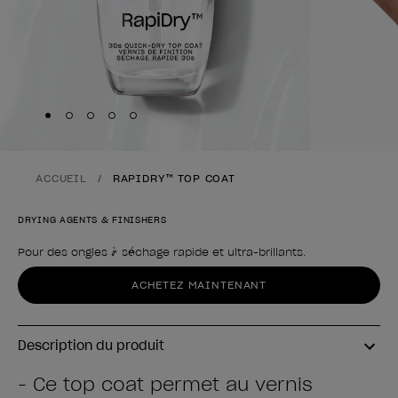
Skip to slide
Skip to slide
Skip to slide
Skip to slide
Skip to slide
1
2
3
4
5
ACCUEIL
RAPIDRY™ TOP COAT
DRYING AGENTS & FINISHERS
Pour des ongles à séchage rapide et ultra-brillants.
Forme du produit
ACHETEZ MAINTENANT
Description du produit
- Ce top coat permet au vernis