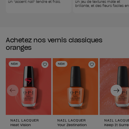
Un "accent nail" tendre et frais.
Un jeu de textures mate et 
brillante, et des fleurs faciles e
Achetez nos vernis classiques
oranges
NEW
NEW
Ajouter aux favoris
Ajouter aux fav
Previous
Next
NAIL LACQUER
NAIL LACQUER
NAIL LACQU
Heat Vision
Your Zestination
Keep It Surre