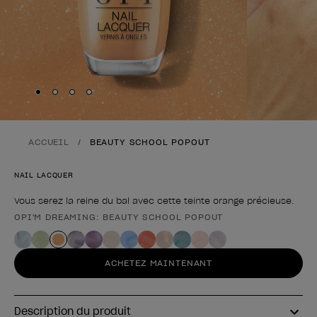
Skip to slide
Skip to slide
Skip to slide
Skip to slide
1
2
3
4
ACCUEIL
BEAUTY SCHOOL POPOUT
NAIL LACQUER
Vous serez la reine du bal avec cette teinte orange précieuse.
OPI'M DREAMING: BEAUTY SCHOOL POPOUT
Forme du produit
ACHETEZ MAINTENANT
Description du produit