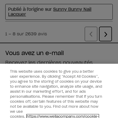
Vous avez un e-mail
Recevez les dernières nouveautés
This website uses cookies to give you a better
Saisissez votre adresse e-mail *
user experience. By clicking “Accept All Cookies”,
you agree to the storing of cookies on your device
to enhance site navigation, analyze site usage, and
Type de client
Fan de vernis
assist in our marketing effort, and for ads
Professionnel
personalisations. Please remember that if you turn
cookies off, certain features of this website may
M'INSCRIRE
not be available to you. Find out more about how
we use
Informations clients
cookies.
https://www.wellacompany.com/cookie-