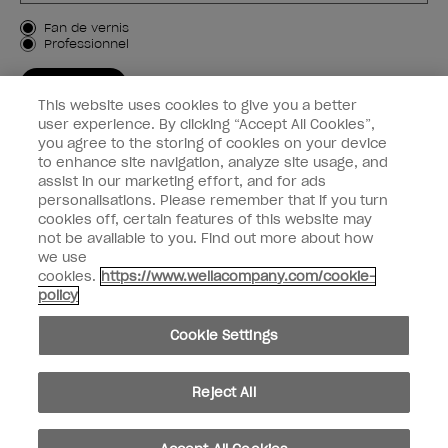
Type de client
Fan de vernis
Professionnel
M'INSCRIRE
This website uses cookies to give you a better
Informations clients
user experience. By clicking “Accept All Cookies”,
you agree to the storing of cookies on your device
to enhance site navigation, analyze site usage, and
Connectez-Vous
assist in our marketing effort, and for ads
personalisations. Please remember that if you turn
cookies off, certain features of this website may
not be available to you. Find out more about how
we use
facebook
instagram
youtube
cookies.
https://www.wellacompany.com/cookie-
policy
Ne pas partager ou vendre des informations personnelles
Cookie Settings
Loi californienne sur la transparence des chaînes d'approvisionnement
© Copyright 2024, Wella Operations US LLC, Tous droits réservés.
Reject All