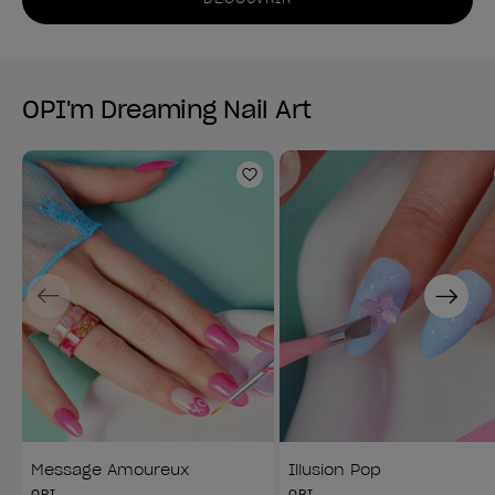
OPI'm Dreaming Nail Art
Ajouter aux favoris
Previous
Next
Message Amoureux
Illusion Pop
OPI
OPI