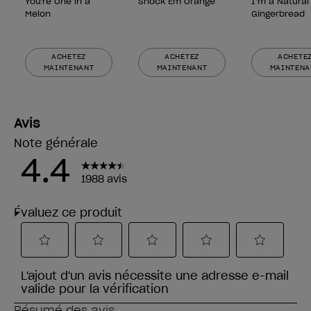
You're One in a
Shock Em Orange
I’m a Natural
Melon
Gingerbread
ACHETEZ
ACHETEZ
ACHETE
MAINTENANT
MAINTENANT
MAINTENA