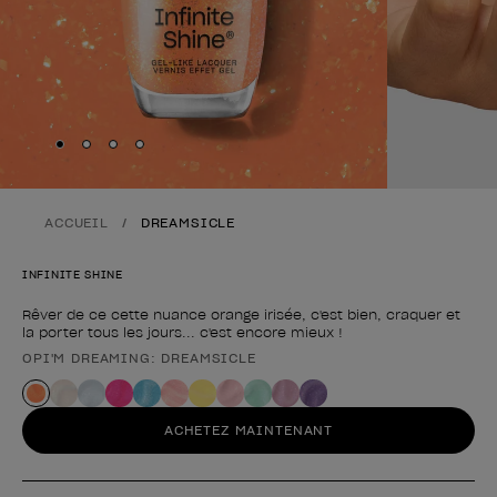
Skip to slide
Skip to slide
Skip to slide
Skip to slide
1
2
3
4
ACCUEIL
DREAMSICLE
INFINITE SHINE
Rêver de ce cette nuance orange irisée, c'est bien, craquer et
la porter tous les jours... c'est encore mieux !
OPI'M DREAMING: DREAMSICLE
Forme du produit
ACHETEZ MAINTENANT