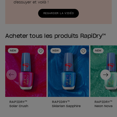
d'essuyer et voilà !
REGARDER LA VIDÉO
Acheter tous les produits RapiDry™
NEW
NEW
NEW
Ajouter aux favoris
Ajouter aux fav
Previous
Next
RAPIDRY™
RAPIDRY™
RAPIDRY™
Solar Crush
Sklarian Sapphire
Neon Nova