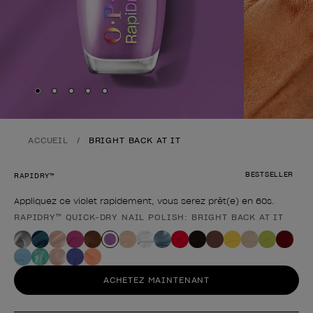
Skip to slide
Skip to slide
Skip to slide
Skip to slide
Skip to slide
1
2
3
4
5
ACCUEIL
BRIGHT BACK AT IT
BESTSELLER
RAPIDRY™
Appliquez ce violet rapidement, vous serez prêt(e) en 60s.
RAPIDRY™ QUICK-DRY NAIL POLISH: BRIGHT BACK AT IT
Forme du produit
ACHETEZ MAINTENANT