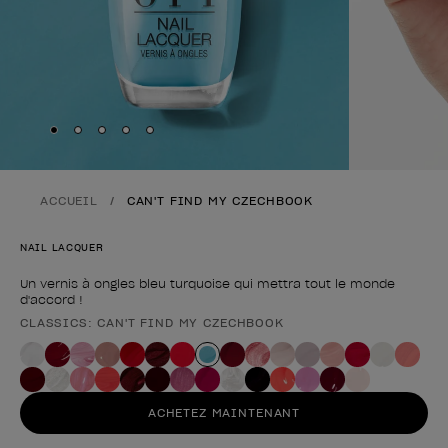
Skip to slide
Skip to slide
Skip to slide
Skip to slide
Skip to slide
1
2
3
4
5
ACCUEIL
CAN'T FIND MY CZECHBOOK
NAIL LACQUER
Un vernis à ongles bleu turquoise qui mettra tout le monde
d'accord !
CLASSICS: CAN'T FIND MY CZECHBOOK
Forme du produit
ACHETEZ MAINTENANT