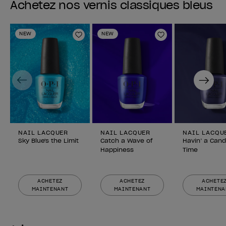
Achetez nos vernis classiques bleus
NEW
NEW
Ajouter aux favoris
Ajouter aux fav
Previous
Next
NAIL LACQUER
NAIL LACQUER
NAIL LACQU
Sky Blue's the Limit
Catch a Wave of
Havin’ a Cand
Happiness
Time
ACHETEZ
ACHETEZ
ACHETE
MAINTENANT
MAINTENANT
MAINTENA