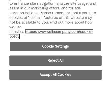
to enhance site navigation, analyze site usage, and
Type de client
Fan de vernis
assist in our marketing effort, and for ads
Professionnel
personalisations. Please remember that if you turn
cookies off, certain features of this website may
M'INSCRIRE
not be available to you. Find out more about how
we use
Informations clients
cookies.
https://www.wellacompany.com/cookie-
policy
Connectez-Vous
Cookie Settings
Reject All
facebook
instagram
youtube
Accept All Cookies
Ne pas partager ou vendre des informations personnelles
Loi californienne sur la transparence des chaînes d'approvisionnement
© Copyright 2024, Wella Operations US LLC, Tous droits réservés.