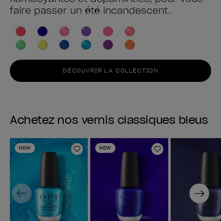
faire passer un été incandescent.
DÉCOUVRIR LA COLLECTION
Achetez nos vernis classiques bleus
NEW
NEW
Ajouter aux favoris
Ajouter aux fav
Previous
Next