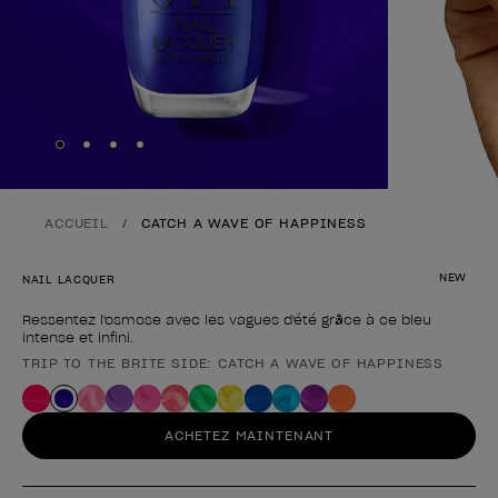
Skip to slide
Skip to slide
Skip to slide
Skip to slide
1
2
3
4
ACCUEIL
CATCH A WAVE OF HAPPINESS
NEW
NAIL LACQUER
Ressentez l'osmose avec les vagues d'été grâce à ce bleu
intense et infini.
TRIP TO THE BRITE SIDE: CATCH A WAVE OF HAPPINESS
Forme du produit
ACHETEZ MAINTENANT