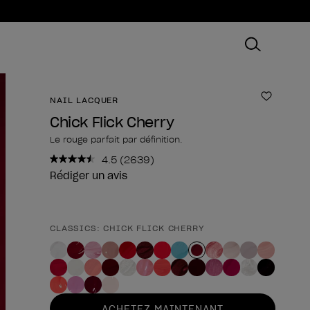
NAIL LACQUER
Ajouter
Chick Flick Cherry
Le rouge parfait par définition.
4.5
(2639)
Lire
2639
Rédiger un avis
avis.
Lien
sur
la
CLASSICS: CHICK FLICK CHERRY
Forme du produit
même
page.
ACHETEZ MAINTENANT