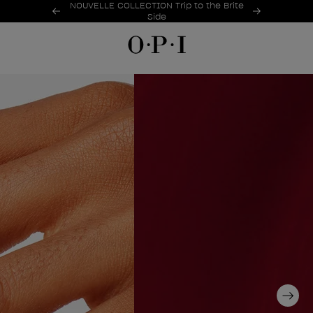
Offres promotionnelles
NOUVELLE COLLECTION Trip to the Brite
Item 1 of 2
Side
Next