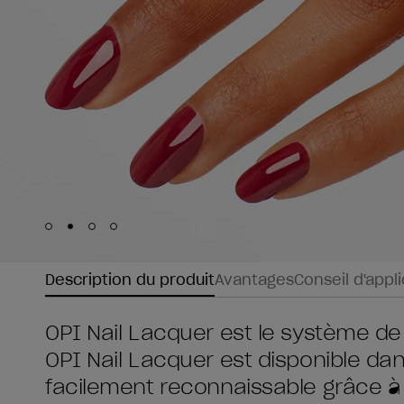
Skip to slide
Skip to slide
Skip to slide
Skip to slide
1
2
3
4
Description du produit
Avantages
Conseil d'appl
OPI Nail Lacquer est le système de
OPI Nail Lacquer est disponible da
facilement reconnaissable grâce à