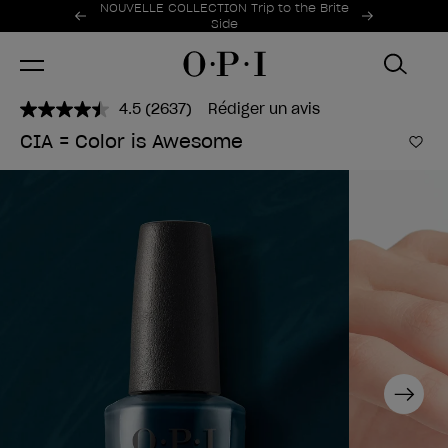
Offres promotionnelles
NOUVELLE COLLECTION Trip to the Brite
Item 1 of 2
Side
4.5
(2637)
Rédiger un avis
Lire
2637
CIA = Color is Awesome
avis.
Ajo
Lien
sur
la
même
page.
Next