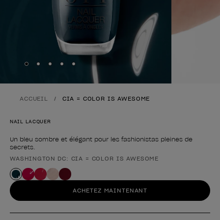
Skip to slide
Skip to slide
Skip to slide
Skip to slide
Skip to slide
1
2
3
4
5
ACCUEIL
CIA = COLOR IS AWESOME
NAIL LACQUER
Un bleu sombre et élégant pour les fashionistas pleines de
secrets.
WASHINGTON DC: CIA = COLOR IS AWESOME
Forme du produit
ACHETEZ MAINTENANT