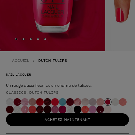
Skip to slide
Skip to slide
Skip to slide
Skip to slide
Skip to slide
1
2
3
4
5
ACCUEIL
DUTCH TULIPS
NAIL LACQUER
Un rouge aussi fleuri qu'un champ de tulipes.
CLASSICS: DUTCH TULIPS
Forme du produit
ACHETEZ MAINTENANT