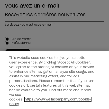
Vous avez un e-mail
Recevez les dernières nouveautés
Saisissez votre adresse e-mail *
Type de client
Fan de vernis
Professionnel
M'INSCRIRE
This website uses cookies to give you a better
Informations clients
user experience. By clicking “Accept All Cookies”,
you agree to the storing of cookies on your device
to enhance site navigation, analyze site usage, and
Connectez-Vous
assist in our marketing effort, and for ads
personalisations. Please remember that if you turn
cookies off, certain features of this website may
not be available to you. Find out more about how
we use
facebook
instagram
youtube
cookies.
https://www.wellacompany.com/cookie-
policy