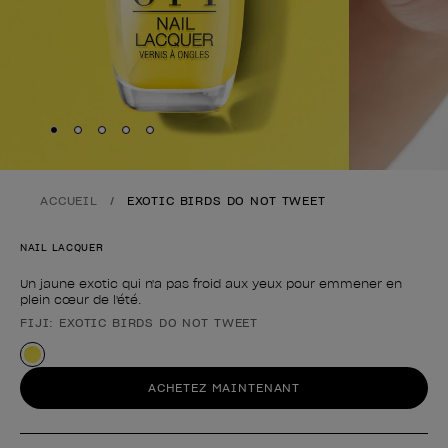
Skip to slide
Skip to slide
Skip to slide
Skip to slide
Skip to slide
1
2
3
4
5
ACCUEIL
EXOTIC BIRDS DO NOT TWEET
NAIL LACQUER
Un jaune exotic qui n'a pas froid aux yeux pour emmener en
plein cœur de l'été.
FIJI: EXOTIC BIRDS DO NOT TWEET
Forme du produit
ACHETEZ MAINTENANT