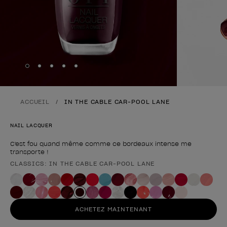
Skip to slide
Skip to slide
Skip to slide
Skip to slide
Skip to slide
1
2
3
4
5
ACCUEIL
IN THE CABLE CAR-POOL LANE
NAIL LACQUER
C'est fou quand même comme ce bordeaux intense me
transporte !
CLASSICS: IN THE CABLE CAR-POOL LANE
Forme du produit
ACHETEZ MAINTENANT