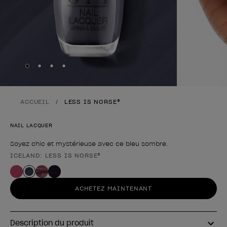
Skip to slide
Skip to slide
Skip to slide
Skip to slide
1
2
3
4
ACCUEIL
LESS IS NORSE®
NAIL LACQUER
Soyez chic et mystérieuse avec ce bleu sombre.
ICELAND: LESS IS NORSE®
Forme du produit
ACHETEZ MAINTENANT
Description du produit