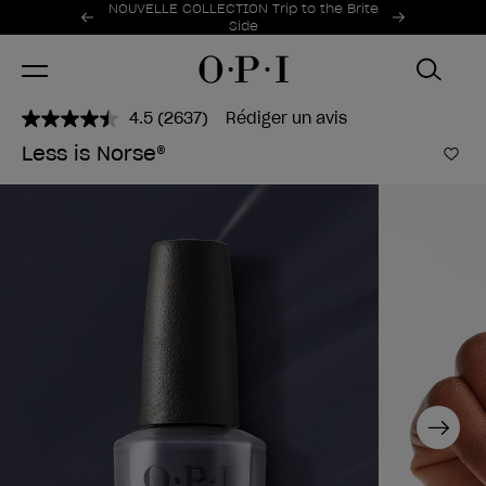
Offres promotionnelles
NOUVELLE COLLECTION Trip to the Brite
Item 1 of 2
Side
4.5
(2637)
Rédiger un avis
Lire
2637
Less is Norse®
avis.
Ajo
Lien
sur
la
même
page.
Next