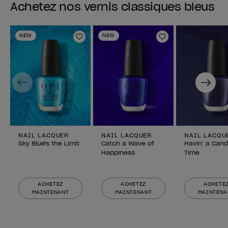
Achetez nos vernis classiques bleus
NEW
NEW
Ajouter aux favoris
Ajouter aux fav
Previous
Next
NAIL LACQUER
NAIL LACQUER
NAIL LACQU
Sky Blue's the Limit
Catch a Wave of
Havin’ a Cand
Happiness
Time
ACHETEZ
ACHETEZ
ACHETE
MAINTENANT
MAINTENANT
MAINTENA