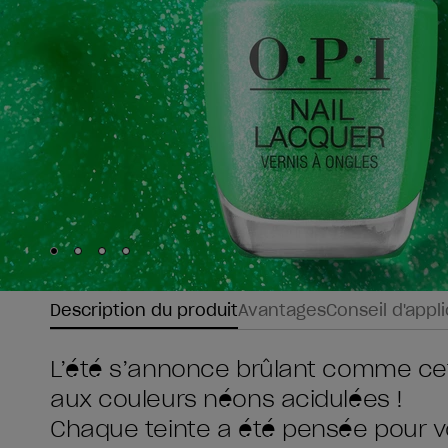
Skip to slide
Skip to slide
Skip to slide
Skip to slide
1
2
3
4
Description du produit
Avantages
Conseil d'appl
L’été s’annonce brûlant comme cett
aux couleurs néons acidulées !
Chaque teinte a été pensée pour vo