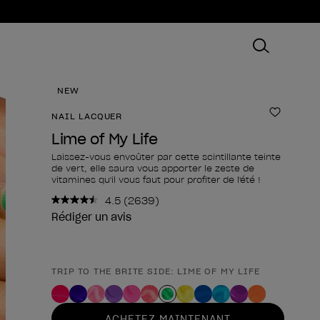
NEW
NAIL LACQUER
Ajouter
Lime of My Life
Laissez-vous envoûter par cette scintillante teinte
de vert, elle saura vous apporter le zeste de
vitamines qu'il vous faut pour profiter de l'été !
4.5
(2639)
Lire
2639
Rédiger un avis
avis.
Lien
sur
la
TRIP TO THE BRITE SIDE: LIME OF MY LIFE
Forme du produit
même
page.
ACHETEZ MAINTENANT