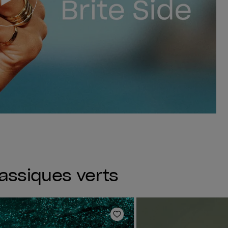
lassiques verts
oris
Ajouter aux favoris