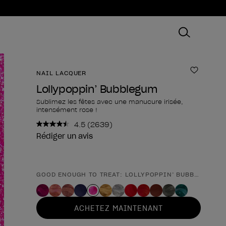
NAIL LACQUER
Ajouter
Lollypoppin’ Bubblegum
Sublimez les fêtes avec une manucure irisée,
intensément rose !
4.5
(2639)
Lire
2639
Rédiger un avis
avis.
Lien
sur
la
GOOD ENOUGH TO TREAT: LOLLYPOPPIN’ BUBBLEGUM
Forme du produit
même
page.
ACHETEZ MAINTENANT