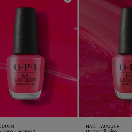
oris
Ajouter aux favoris
ACQUER
NAIL LACQUER
Where I Belong
Pompeii Pink