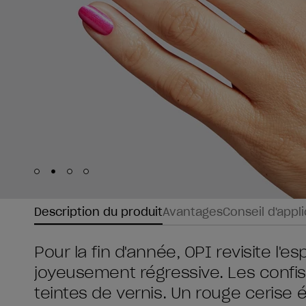
Skip to slide
Skip to slide
Skip to slide
Skip to slide
1
2
3
4
Description du produit
Avantages
Conseil d'appl
Pour la fin d'année, OPI revisite l'
joyeusement régressive. Les confis
teintes de vernis. Un rouge cerise é