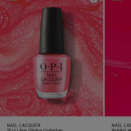
Ajouter aux fav
NAIL LACQUER
NAIL L
If U Like Pinka Coladas
Bright 