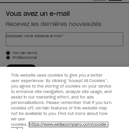
Vous avez un e-mail
Recevez les dernières nouveautés
Saisissez votre adresse e-mail *
Type de client
Fan de vernis
Professionnel
M'INSCRIRE
This website uses cookies to give you a better
Informations clients
user experience. By clicking “Accept All Cookies”,
you agree to the storing of cookies on your device
to enhance site navigation, analyze site usage, and
Connectez-Vous
assist in our marketing effort, and for ads
personalisations. Please remember that if you turn
cookies off, certain features of this website may
not be available to you. Find out more about how
we use
facebook
instagram
youtube
cookies.
https://www.wellacompany.com/cookie-