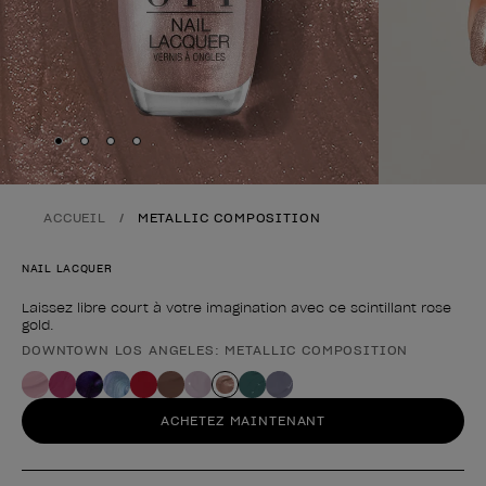
Skip to slide
Skip to slide
Skip to slide
Skip to slide
1
2
3
4
ACCUEIL
METALLIC COMPOSITION
NAIL LACQUER
Laissez libre court à votre imagination avec ce scintillant rose
gold.
DOWNTOWN LOS ANGELES: METALLIC COMPOSITION
Forme du produit
ACHETEZ MAINTENANT