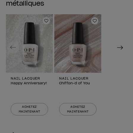
métalliques
Ajouter aux favoris
Ajouter aux fav
Previous
Next
NAIL LACQUER
NAIL LACQUER
Happy Anniversary!
Chiffon-d of You
ACHETEZ
ACHETEZ
MAINTENANT
MAINTENANT