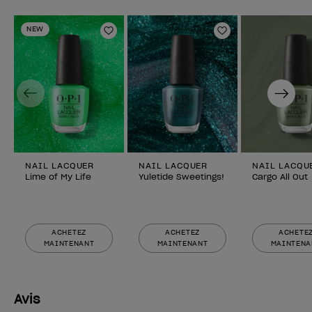
NEW
Ajouter aux favoris
Ajouter aux fav
Previous
Next
NAIL LACQUER
NAIL LACQUER
NAIL LACQU
Lime of My Life
Yuletide Sweetings!
Cargo All Out
ACHETEZ
ACHETEZ
ACHETE
MAINTENANT
MAINTENANT
MAINTENA