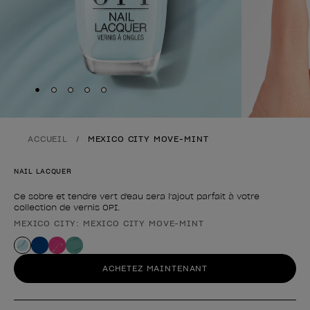
Skip to slide
Skip to slide
Skip to slide
Skip to slide
Skip to slide
1
2
3
4
5
ACCUEIL
MEXICO CITY MOVE-MINT
NAIL LACQUER
Ce sobre et tendre vert d'eau sera l'ajout parfait à votre
collection de vernis OPI.
MEXICO CITY: MEXICO CITY MOVE-MINT
Forme du produit
ACHETEZ MAINTENANT