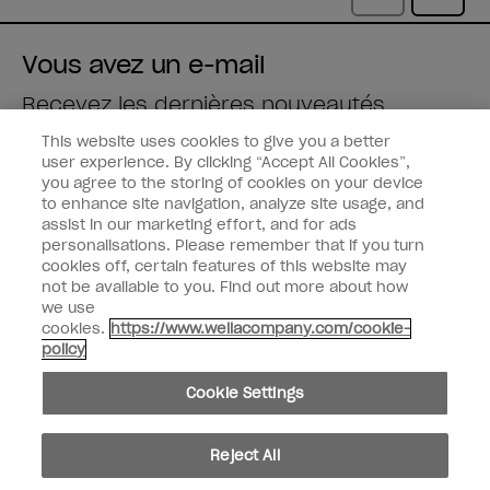
Vous avez un e-mail
Recevez les dernières nouveautés
This website uses cookies to give you a better
Saisissez votre adresse e-mail *
user experience. By clicking “Accept All Cookies”,
you agree to the storing of cookies on your device
to enhance site navigation, analyze site usage, and
Type de client
Fan de vernis
assist in our marketing effort, and for ads
Professionnel
personalisations. Please remember that if you turn
cookies off, certain features of this website may
M'INSCRIRE
not be available to you. Find out more about how
we use
Informations clients
cookies.
https://www.wellacompany.com/cookie-
policy
Connectez-Vous
Cookie Settings
Reject All
facebook
instagram
youtube