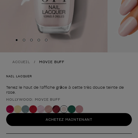
Skip to slide
Skip to slide
Skip to slide
Skip to slide
Skip to slide
1
2
3
4
5
ACCUEIL
MOVIE BUFF
NAIL LACQUER
Tenez le haut de l'affiche grâce à cette très douce teinte de
rose.
HOLLYWOOD: MOVIE BUFF
Forme du produit
ACHETEZ MAINTENANT