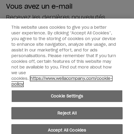
Vous avez un e-mail
Recevez les dernières nouveautés
This website uses cookies to give you a better
Saisissez votre adresse e-mail *
user experience. By clicking “Accept All Cookies”,
you agree to the storing of cookies on your device
to enhance site navigation, analyze site usage, and
Type de client
Fan de vernis
assist in our marketing effort, and for ads
Professionnel
personalisations. Please remember that if you turn
cookies off, certain features of this website may
M'INSCRIRE
not be available to you. Find out more about how
we use
Informations clients
cookies.
https://www.wellacompany.com/cookie-
policy
Connectez-Vous
Cookie Settings
Reject All
facebook
instagram
youtube
Accept All Cookies