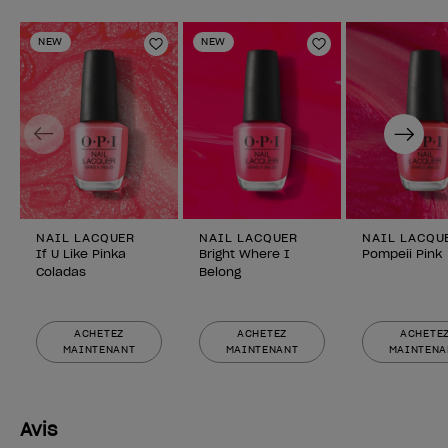
NEW
NEW
Ajouter aux favoris
Ajouter aux fav
Previous
Next
NAIL LACQUER
NAIL LACQUER
NAIL LACQU
If U Like Pinka
Bright Where I
Pompeii Pink
Coladas
Belong
ACHETEZ
ACHETEZ
ACHETE
MAINTENANT
MAINTENANT
MAINTENA