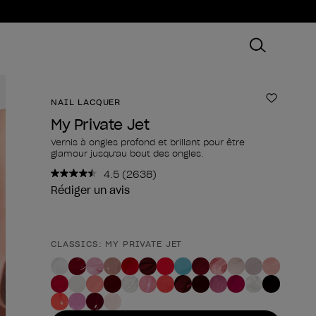
NAIL LACQUER
Ajouter
My Private Jet
Vernis à ongles profond et brillant pour être
glamour jusqu'au bout des ongles.
4.5
(2638)
Lire
2638
Rédiger un avis
avis.
Lien
sur
la
CLASSICS: MY PRIVATE JET
Forme du produit
même
page.