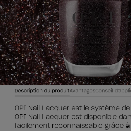
Skip to slide
Skip to slide
Skip to slide
Skip to slide
1
2
3
4
Description du produit
Avantages
Conseil d'appl
OPI Nail Lacquer est le système de
OPI Nail Lacquer est disponible da
facilement reconnaissable grâce à