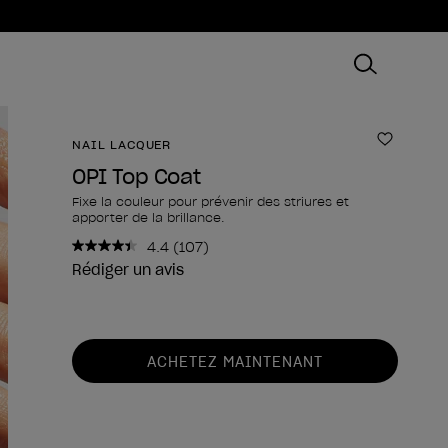
NAIL LACQUER
Ajouter
OPI Top Coat
Fixe la couleur pour prévenir des striures et
apporter de la brillance.
4.4
(107)
Lire
107
Rédiger un avis
avis.
Lien
sur
la
Forme du produit
même
ACHETEZ MAINTENANT
page.