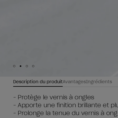
Skip to slide
Skip to slide
Skip to slide
Skip to slide
1
2
3
4
Description du produit
Avantages
Ingrédients
- Protège le vernis à ongles
- Apporte une finition brillante et p
- Prolonge la tenue du vernis à ong