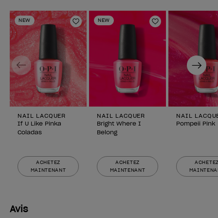
NEW
NEW
Ajouter aux favoris
Ajouter aux fav
Previous
Next
NAIL LACQUER
NAIL LACQUER
NAIL LACQU
If U Like Pinka
Bright Where I
Pompeii Pink
Coladas
Belong
ACHETEZ
ACHETEZ
ACHETE
MAINTENANT
MAINTENANT
MAINTENA