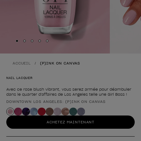
Skip to slide
Skip to slide
Skip to slide
Skip to slide
Skip to slide
1
2
3
4
5
ACCUEIL
(P)INK ON CANVAS
NAIL LACQUER
Avec ce rose blush vibrant, vous serez armée pour déambuler
dans le quarter d'affaires de Los Angeles telle une Girl Boss !
DOWNTOWN LOS ANGELES: (P)INK ON CANVAS
Forme du produit
ACHETEZ MAINTENANT