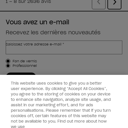
Vous avez un e-mail
Recevez les dernières nouveautés
Saisissez votre adresse e-mail *
Type de client
Fan de vernis
Professionnel
M'INSCRIRE
This website uses cookies to give you a better
Informations clients
user experience. By clicking “Accept All Cookies”,
you agree to the storing of cookies on your device
to enhance site navigation, analyze site usage, and
Connectez-Vous
assist in our marketing effort, and for ads
personalisations. Please remember that if you turn
cookies off, certain features of this website may
not be available to you. Find out more about how
we use