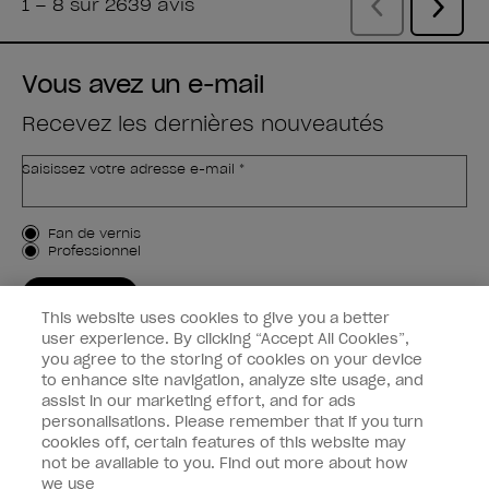
Vous avez un e-mail
Recevez les dernières nouveautés
Saisissez votre adresse e-mail *
Type de client
Fan de vernis
Professionnel
M'INSCRIRE
This website uses cookies to give you a better
Informations clients
user experience. By clicking “Accept All Cookies”,
you agree to the storing of cookies on your device
to enhance site navigation, analyze site usage, and
Connectez-Vous
assist in our marketing effort, and for ads
personalisations. Please remember that if you turn
cookies off, certain features of this website may
not be available to you. Find out more about how
we use