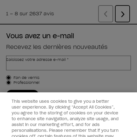
Vous avez un e-mail
Recevez les dernières nouveautés
Saisissez votre adresse e-mail *
Type de client
Fan de vernis
Professionnel
M'INSCRIRE
This website uses cookies to give you a better
Informations clients
user experience. By clicking “Accept All Cookies”,
you agree to the storing of cookies on your device
to enhance site navigation, analyze site usage, and
Connectez-Vous
assist in our marketing effort, and for ads
personalisations. Please remember that if you turn
cookies off, certain features of this website may