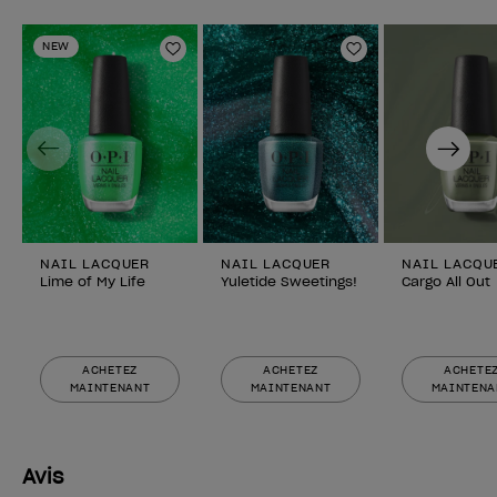
NEW
Ajouter aux favoris
Ajouter aux fav
Previous
Next
NAIL LACQUER
NAIL LACQUER
NAIL LACQU
Lime of My Life
Yuletide Sweetings!
Cargo All Out
ACHETEZ
ACHETEZ
ACHETE
MAINTENANT
MAINTENANT
MAINTENA