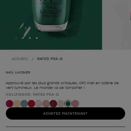
Skip to slide
Skip to slide
Skip to slide
Skip to slide
1
2
3
4
ACCUEIL
RATED PEA-G
NAIL LACQUER
Approuvé par les plus grands critiques, OPI met en scène ce
vert lumineux. Le monde va se l'arracher !
HOLLYWOOD: RATED PEA-G
Forme du produit
ACHETEZ MAINTENANT