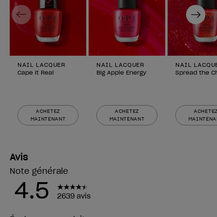
Previous
Next
NAIL LACQUER
NAIL LACQUER
NAIL LACQU
Cape it Real
Big Apple Energy
Spread the C
ACHETEZ
ACHETEZ
ACHETE
MAINTENANT
MAINTENANT
MAINTENA