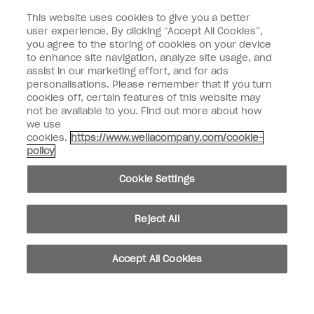
This website uses cookies to give you a better
Saisissez votre adresse e-mail *
user experience. By clicking “Accept All Cookies”,
you agree to the storing of cookies on your device
to enhance site navigation, analyze site usage, and
Type de client
Fan de vernis
assist in our marketing effort, and for ads
Professionnel
personalisations. Please remember that if you turn
cookies off, certain features of this website may
M'INSCRIRE
not be available to you. Find out more about how
we use
Informations clients
cookies.
https://www.wellacompany.com/cookie-
policy
Connectez-Vous
Cookie Settings
Reject All
facebook
instagram
youtube
Accept All Cookies
Ne pas partager ou vendre des informations personnelles
Loi californienne sur la transparence des chaînes d'approvisionnement
© Copyright 2024, Wella Operations US LLC, Tous droits réservés.