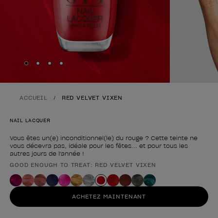
Skip to slide
Skip to slide
Skip to slide
Skip to slide
1
2
3
4
ACCUEIL
RED VELVET VIXEN
NAIL LACQUER
Vous êtes un(e) inconditionnel(le) du rouge ? Cette teinte ne
vous décevra pas, idéale pour les fêtes... et pour tous les
autres jours de l'année !
GOOD ENOUGH TO TREAT: RED VELVET VIXEN
Forme du produit
ACHETEZ MAINTENANT