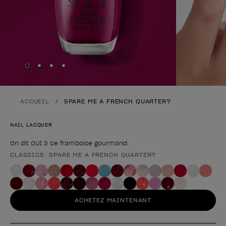
Skip to slide
Skip to slide
Skip to slide
Skip to slide
1
2
3
4
ACCUEIL
SPARE ME A FRENCH QUARTER?
NAIL LACQUER
On dit OUI à ce framboise gourmand.
CLASSICS: SPARE ME A FRENCH QUARTER?
Forme du produit
ACHETEZ MAINTENANT