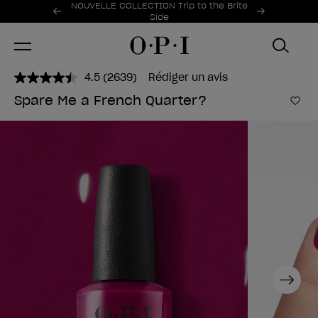
Offres promotionnelles
NOUVELLE COLLECTION Trip to the Brite
Item 1 of 2
Side
4.5
(2639)
Rédiger un avis
Lire
2639
Spare Me a French Quarter?
avis.
Ajo
Lien
sur
la
même
page.
Next