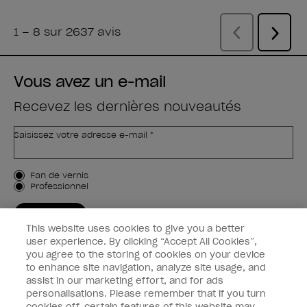
Vous avez un e-mail
Recevez les dernières nouveautés
Saisissez votre adresse e-mail *
Type de client
Fan de vernis
Professionnel
M'INSCRIRE
This website uses cookies to give you a better
Informations clients
user experience. By clicking “Accept All Cookies”,
you agree to the storing of cookies on your device
to enhance site navigation, analyze site usage, and
Connectez-Vous
assist in our marketing effort, and for ads
personalisations. Please remember that if you turn
cookies off, certain features of this website may