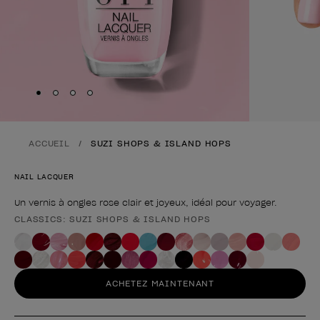
Skip to slide
Skip to slide
Skip to slide
Skip to slide
1
2
3
4
ACCUEIL
SUZI SHOPS & ISLAND HOPS
NAIL LACQUER
Un vernis à ongles rose clair et joyeux, idéal pour voyager.
CLASSICS: SUZI SHOPS & ISLAND HOPS
Forme du produit
ACHETEZ MAINTENANT