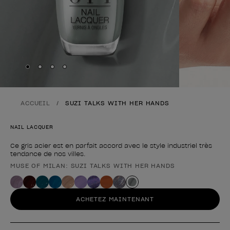
Skip to slide
Skip to slide
Skip to slide
Skip to slide
1
2
3
4
ACCUEIL
SUZI TALKS WITH HER HANDS
NAIL LACQUER
Ce gris acier est en parfait accord avec le style industriel très
tendance de nos villes.
MUSE OF MILAN: SUZI TALKS WITH HER HANDS
Forme du produit
ACHETEZ MAINTENANT