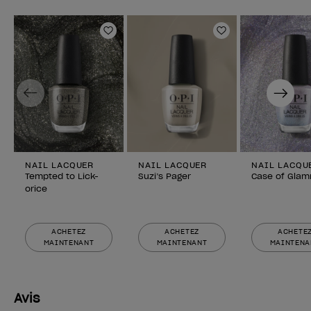
Ajouter aux favoris
Ajouter aux fav
Previous
Next
NAIL LACQUER
NAIL LACQUER
NAIL LACQU
Tempted to Lick-
Suzi’s Pager
Case of Glam
orice
ACHETEZ
ACHETEZ
ACHETE
MAINTENANT
MAINTENANT
MAINTENA