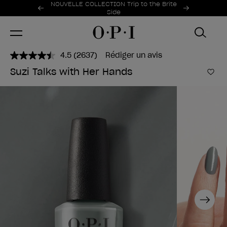
Offres promotionnelles
NOUVELLE COLLECTION Trip to the Brite
Item 1 of 2
Side
4.5
(2637)
Rédiger un avis
Lire
2637
Suzi Talks with Her Hands
avis.
Ajo
Lien
sur
la
même
page.
Next